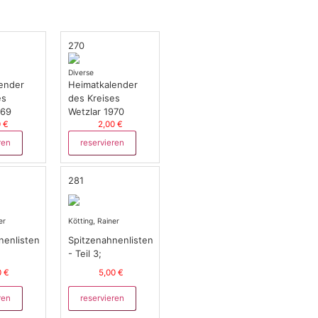
270
Diverse
ender
Heimatkalender
es
des Kreises
969
Wetzlar 1970
0 €
2,00 €
ren
reservieren
281
er
Kötting, Rainer
nenlisten
Spitzenahnenlisten
- Teil 3;
0 €
5,00 €
ren
reservieren