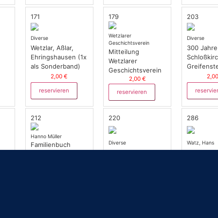
171
179
203
Wetzlarer
.
Diverse
Diverse
Geschichtsverein
Wetzlar, Aßlar,
300 Jahre
Mitteilung
n
Ehringshausen (1x
Schloßkir
Wetzlarer
als Sonderband)
Greifenst
Geschichtsverein
2,00 €
2,0
2,00 €
reservieren
reservie
reservieren
212
220
286
Hanno Müller
Diverse
Watz, Hans
Familienbuch
Allgemein
Heimatbu
Butzbach Band VI
IV
Deutsches
Ehringsha
(Familien /
bis
Familienarchiv
Teil III;
Personen 1501 bis
1581)
5,00 €
1,0
5,00 €
reservieren
reservie
reservieren