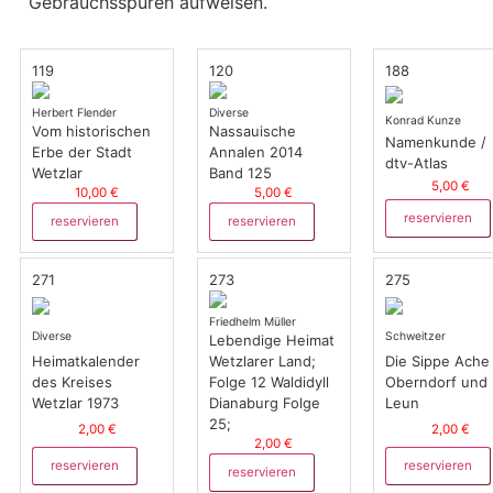
Gebrauchsspuren aufweisen.
119
120
188
Herbert Flender
Diverse
Konrad Kunze
Vom historischen
Nassauische
Namenkunde /
Erbe der Stadt
Annalen 2014
dtv-Atlas
Wetzlar
Band 125
5,00 €
10,00 €
5,00 €
reservieren
reservieren
reservieren
271
273
275
Friedhelm Müller
Diverse
Schweitzer
Lebendige Heimat
Heimatkalender
Die Sippe Ache 
Wetzlarer Land;
des Kreises
Oberndorf und
Folge 12 Waldidyll
Wetzlar 1973
Leun
Dianaburg Folge
25;
2,00 €
2,00 €
2,00 €
reservieren
reservieren
reservieren