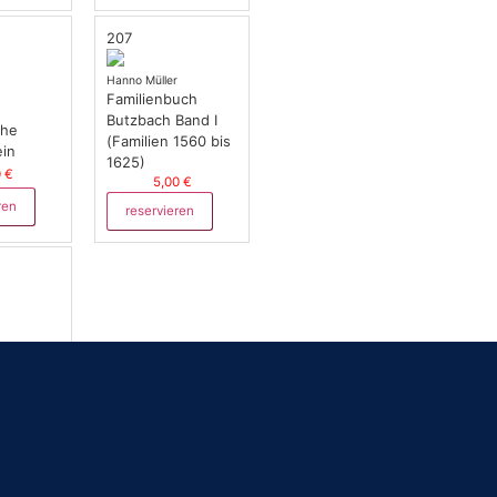
207
Hanno Müller
Familienbuch
Butzbach Band I
che
(Familien 1560 bis
ein
1625)
0 €
5,00 €
ren
reservieren
ch von
usen;
0 €
ren