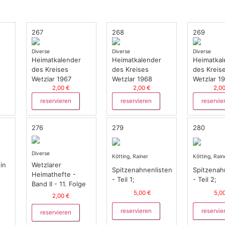
267
268
269
Diverse
Diverse
Diverse
Heimatkalender
Heimatkalender
Heimatkal
des Kreises
des Kreises
des Kreis
Wetzlar 1967
Wetzlar 1968
Wetzlar 1
2,00 €
2,00 €
2,0
reservieren
reservieren
reservie
276
279
280
Diverse
Kötting, Rainer
Kötting, Rain
in
Wetzlarer
Spitzenahnenlisten
Spitzenah
Heimathefte -
- Teil 1;
- Teil 2;
Band II - 11. Folge
5,00 €
5,0
2,00 €
reservieren
reservie
reservieren