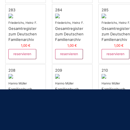
283
284
285
Friederichs, Heinz F.
Friederichs, Heinz F.
Friederichs, Heinz F
Gesamtregister
Gesamtregister
Gesamtregister
zum Deutschen
zum Deutschen
zum Deutsche
Familienarchiv
Familienarchiv
Familienarchiv
1,00 €
1,00 €
1,00 €
reservieren
reservieren
reservieren
208
209
210
Hanno Müller
Hanno Müller
Hanno Müller
Familienbuch
Familienbuch
Familienbuch
Butzbach Band II
Butzbach Band III
Butzbach Band 
(Familien 1626 bis
(Familien 1693 bis
(Familien 1783 
1692)
1782)
1875)
5,00 €
5,00 €
5,00 €
reservieren
reservieren
reservieren