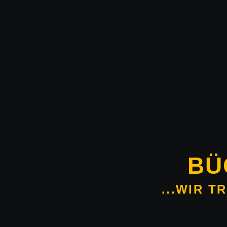
BÜ
...WIR 