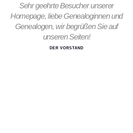
Sehr geehrte Besucher unserer
Homepage, liebe Genealoginnen und
Genealogen, wir begrüßen Sie auf
unseren Seiten!
DER VORSTAND
Forschung
Das
Kerngebiet
unserer Forschungsarbeit sind die ehemaligen
Grafschaften Solms-Braunfels
und
Solms-Hohensolms
.
Aber auch über die Grenzen des
Altkreises Wetzlar
, hinein in